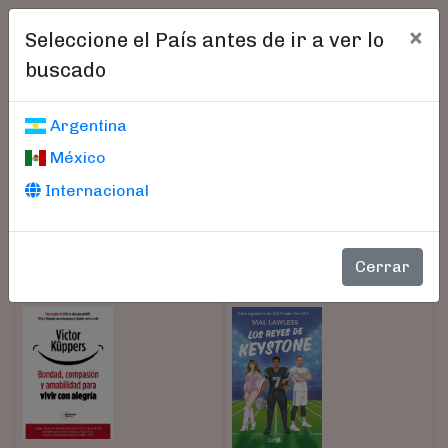
×
Seleccione el País antes de ir a ver lo
buscado
Libros encontrados
Argentina
México
Parámetros
Internacional
(current)
(current)
(current)
(current)
(current)
(current)
1
2
3
4
5
6
Cerrar
//
Mostrar
20
|
|
Todos
Ordenar
ISBN
|
Título
|
Autor
|
50
Precio