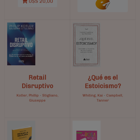
U$S 20,00
Retail
¿Qué es el
Disruptivo
Estoicismo?
Kotler, Phillip
-
Stigliano,
Whiting, Kai
-
Campbell,
Giuseppe
Tanner