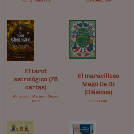
Young, Anastasia
Edelstein, José
El tarot
El maravilloso
astrológico (78
Mago De Oz
cartas)
(Clásicos)
Williamson, Marion
-
Ahsan,
Tania
Baum, Frank L.