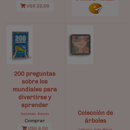
U$S 22,00
200 preguntas
sobre los
mundiales para
divertirse y
aprender
Colección de
Gandman, Alexiev
árboles
Comprar
U$S 9,00
Calveiro, Inés María