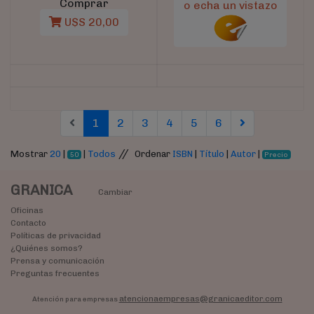
Comprar
o echa un vistazo
U$S 20,00
(current)
(current)
(current)
(current)
(current)
(current)
1
2
3
4
5
6
//
Mostrar
20
|
|
Todos
Ordenar
ISBN
|
Título
|
Autor
|
50
Precio
GRANICA
Cambiar
Oficinas
Contacto
Políticas de privacidad
¿Quiénes somos?
Prensa y comunicación
Preguntas frecuentes
atencionaempresas@granicaeditor.com
Atención para empresas