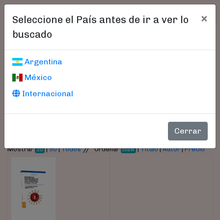
×
Seleccione el País antes de ir a ver lo
buscado
Libros encontrados
Argentina
México
Parámetros
Internacional
- Autor:
Fitte, Hernán
Cerrar
//
Mostrar
|
50
|
Todos
Ordenar
|
Título
|
Autor
|
Precio
20
ISBN