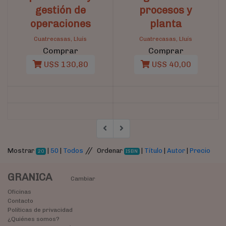
gestión de
procesos y
operaciones
planta
Cuatrecasas, Lluís
Cuatrecasas, Lluís
Comprar
Comprar
U$S 130,80
U$S 40,00
//
Mostrar
|
50
|
Todos
Ordenar
|
Título
|
Autor
|
Precio
20
ISBN
GRANICA
Cambiar
Oficinas
Contacto
Políticas de privacidad
¿Quiénes somos?