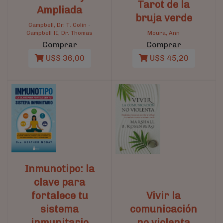
Tarot de la
Ampliada
bruja verde
Campbell, Dr. T. Colin
-
Campbell II, Dr. Thomas
Moura, Ann
Comprar
Comprar
U$S 36,00
U$S 45,20
Inmunotipo: la
clave para
fortalece tu
Vivir la
sistema
comunicación
inmunitario
no violenta