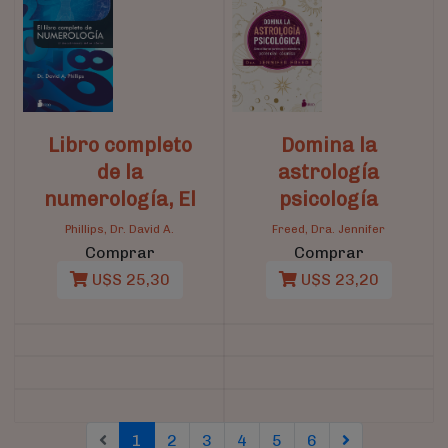
Libro completo
Domina la
de la
astrología
numerología, El
psicología
Phillips, Dr. David A.
Freed, Dra. Jennifer
Comprar
Comprar
U$S 25,30
U$S 23,20
(current)
(current)
(current)
(current)
(current)
(current)
1
2
3
4
5
6