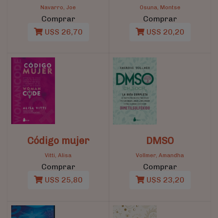
Navarro, Joe
Osuna, Montse
Comprar
Comprar
U$S 26,70
U$S 20,20
Código mujer
DMSO
Vitti, Alisa
Vollmer, Amandha
Comprar
Comprar
U$S 25,80
U$S 23,20