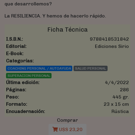
que desarrollemos?
La RESILIENCIA. Y hemos de hacerlo rápido.
Ficha Técnica
I.S.B.N.:
9788418531842
Editorial:
Ediciones Sirio
E-Book:
Categorías:
COACHING PERSONAL / AUTOAYUDA
SALUD PERSONAL
SUPERACION PERSONAL
Última edición:
4/4/2022
Páginas:
286
Peso:
445 gr.
Formato:
23 x 15 cm
Encuadernación:
Rústica
Comprar
U$S 23,20