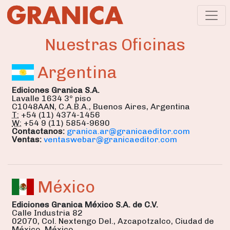
Nuestras Oficinas
Argentina
Ediciones Granica S.A.
Lavalle 1634 3° piso
C1048AAN, C.A.B.A., Buenos Aires, Argentina
T:
+54 (11) 4374-1456
W:
+54 9 (11) 5854-9690
Contactanos:
granica.ar@granicaeditor.com
Ventas:
ventaswebar@granicaeditor.com
México
Ediciones Granica México S.A. de C.V.
Calle Industria 82
02070, Col. Nextengo Del., Azcapotzalco, Ciudad de
México, México