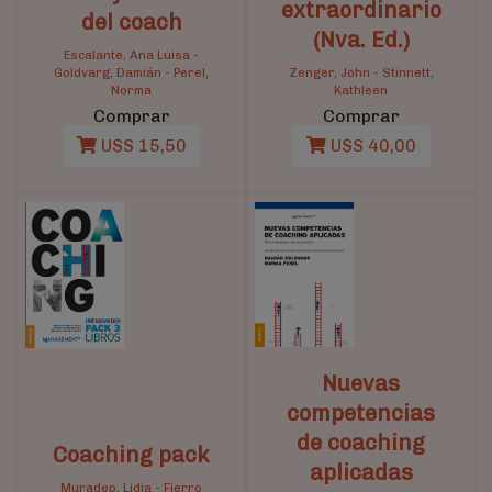
extraordinario
del coach
(Nva. Ed.)
Escalante, Ana Luisa
-
Goldvarg, Damián
-
Perel,
Zenger, John
-
Stinnett,
Norma
Kathleen
Comprar
Comprar
U$S 15,50
U$S 40,00
Nuevas
competencias
de coaching
Coaching pack
aplicadas
Muradep, Lidia
-
Fierro