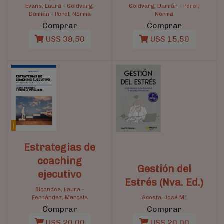
Evans, Laura
-
Goldvarg,
Goldvarg, Damián
-
Perel,
Damián
-
Perel, Norma
Norma
Comprar
Comprar
U$S 38,50
U$S 15,50
Estrategias de
coaching
Gestión del
ejecutivo
Estrés (Nva. Ed.)
Bicondoa, Laura
-
Fernández, Marcela
Acosta, José Mª
Comprar
Comprar
U$S 20,00
U$S 20,00