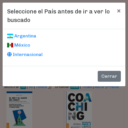
×
Seleccione el País antes de ir a ver lo
buscado
Libros encontrados
Argentina
México
Parámetros
Internacional
- Autor:
Perel, Norma
Cerrar
//
Mostrar
|
50
|
Todos
Ordenar
|
Título
|
Autor
|
Precio
20
ISBN