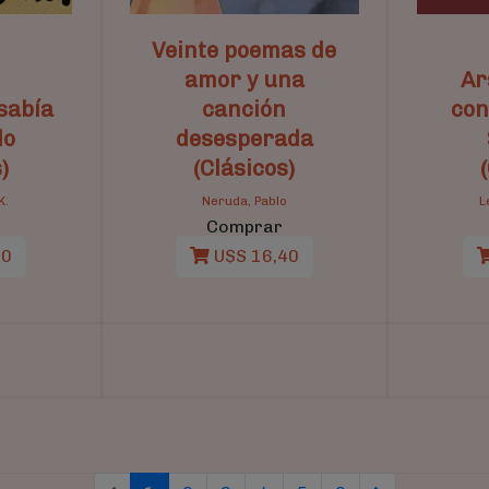
Veinte poemas de
amor y una
Ar
sabía
canción
con
do
desesperada
)
(Clásicos)
K.
Neruda, Pablo
L
Comprar
00
U$S 16,40