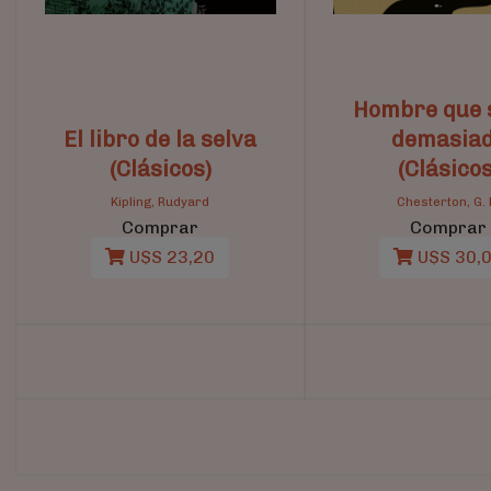
Hombre que 
El libro de la selva
demasia
(Clásicos)
(Clásicos
Kipling, Rudyard
Chesterton, G. 
Comprar
Comprar
U$S 23,20
U$S 30,