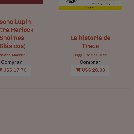
sene Lupin
tra Herlock
Sholmes
La historia de
(Clásicos)
Trece
eblanc. Maurice
Luiggi Sarrias, Maití
Comprar
Comprar
U$S 17,70
U$S 26,30