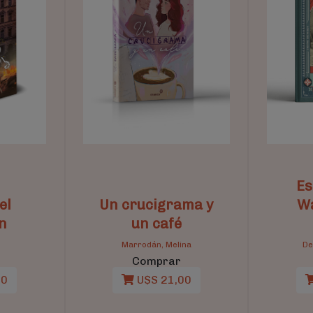
Es
el
Un crucigrama y
Wa
n
un café
Marrodán, Melina
De
Comprar
50
U$S 21,00