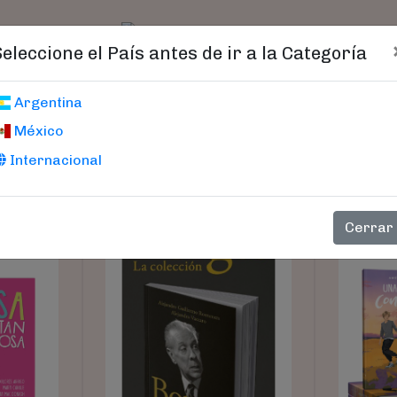
t)
logo
Catálogo
Age
Seleccione el País antes de ir a la Categoría
Argentina
México
(current)
(current)
(current)
(current)
(current)
(current)
1
2
3
4
5
6
Internacional
Cerrar