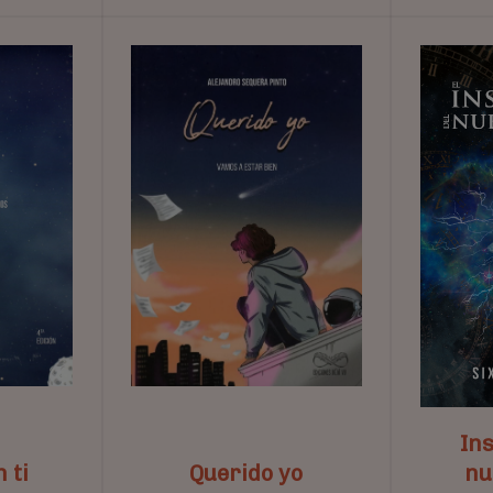
Ins
n ti
Querido yo
nu