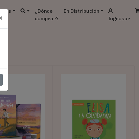
ndas
¿Dónde
En Distribución
×
comprar?
Ingresar