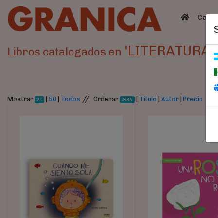
(curren
Catá
'LITERATURA'
Libros catalogados en
//
Mostrar
|
50
|
Todos
Ordenar
|
Título
|
Autor
|
Precio
20
ISBN