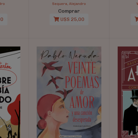
dro
Sequera, Alejandro
Comprar
00
U$S 25,00