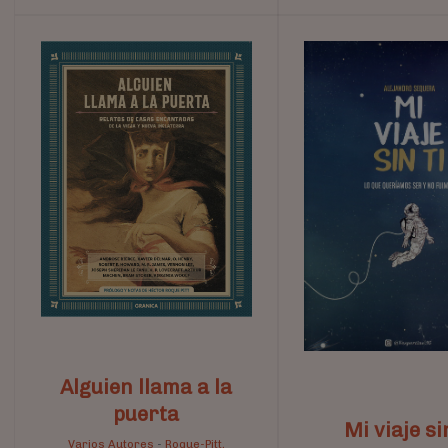
Alguien llama a la
puerta
Mi viaje si
Varios Autores
-
Roque-Pitt,