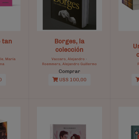
 tan
Borges, la
U
colección
le, María
Vaccaro, Alejandro
-
Ana
Roemmers, Alejandro Guillermo
Comprar
0
U$S 100,00