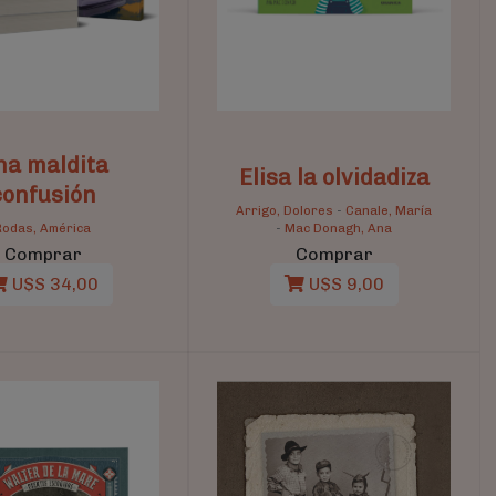
na maldita
Elisa la olvidadiza
confusión
Arrigo, Dolores
-
Canale, María
Rodas, América
-
Mac Donagh, Ana
Comprar
Comprar
U$S 34,00
U$S 9,00