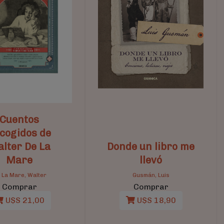
Cuentos
cogidos de
lter De La
Donde un libro me
Mare
llevó
 La Mare, Walter
Gusmán, Luis
Comprar
Comprar
U$S 21,00
U$S 18,90