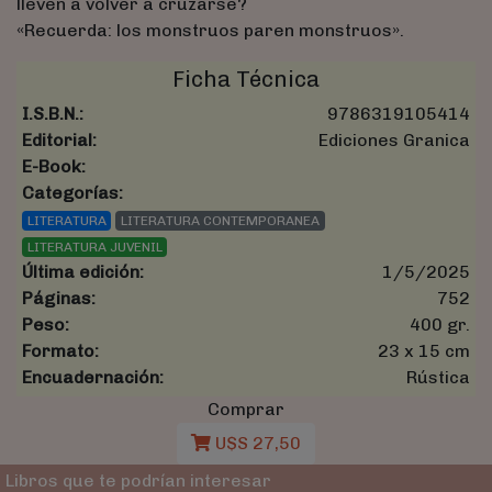
lleven a volver a cruzarse?
«Recuerda: los monstruos paren monstruos».
Ficha Técnica
I.S.B.N.:
9786319105414
Editorial:
Ediciones Granica
E-Book:
Categorías:
LITERATURA
LITERATURA CONTEMPORANEA
LITERATURA JUVENIL
Última edición:
1/5/2025
Páginas:
752
Peso:
400 gr.
Formato:
23 x 15 cm
Encuadernación:
Rústica
Comprar
U$S 27,50
Libros que te podrían interesar