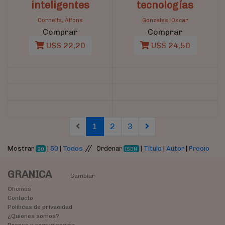
inteligentes
tecnologías
Cornella, Alfons
Gonzales, Oscar
Comprar
Comprar
U$S 22,20
U$S 24,50
(current)
(current)
(current)
1
2
3
//
Mostrar
|
50
|
Todos
Ordenar
|
Título
|
Autor
|
Precio
20
ISBN
GRANICA
Cambiar
Oficinas
Contacto
Políticas de privacidad
¿Quiénes somos?