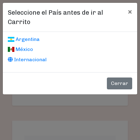
×
Seleccione el País antes de ir al
Carrito
Carrito De Compras
Argentina
México
Internacional
Aún no seleccionó libros.
SU
PRODUCTO
PRECIO
CANTIDAD
TO
Cerrar