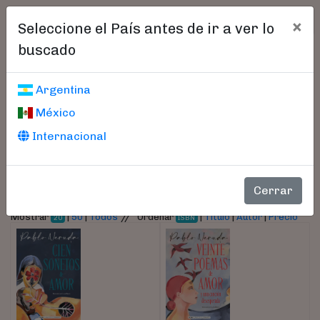
×
Seleccione el País antes de ir a ver lo
buscado
Libros encontrados
Argentina
México
Parámetros
Internacional
- Autor:
Neruda, Pablo
Cerrar
//
Mostrar
|
50
|
Todos
Ordenar
|
Título
|
Autor
|
Precio
20
ISBN