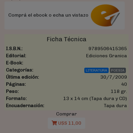
Comprá el ebook o echa un vistazo
Ficha Técnica
I.S.B.N.:
9789506415365
Editorial:
Ediciones Granica
E-Book:
Categorías:
LITERATURA
POESIA
Última edición:
30/7/2009
Páginas:
40
Peso:
118 gr.
Formato:
13 x 14 cm (Tapa dura y CD)
Encuadernación:
Tapa dura
Comprar
U$S 11,00