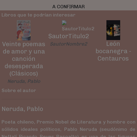
A CONFIRMAR
Libros que te podrían interesar
$autorTitulo2
León
Veinte poemas
$autorNombre2
bocanegra -
de amor y una
Centauros
canción
desesperada
(Clásicos)
Neruda, Pablo
Sobre el autor
Neruda, Pablo
Poeta chileno, Premio Nobel de Literatura y hombre con
sólidos ideales políticos, Pablo Neruda (seudónimo de
Neftalí Ricardo Reyes Basoalto) es una de las figuras