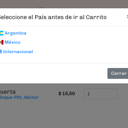
t)
logo
Catálogo
Age
Seleccione el País antes de ir al Carrito
Carrito De Compras
Argentina
México
Internacional
PRECIO
CANTIDAD
Cerrar
puerta
$ 15,50
Roque-Pitt, Héctor