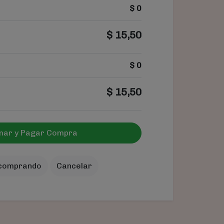
$
0
$
15,50
$
0
$
15,50
mar y Pagar Compra
 comprando
Cancelar