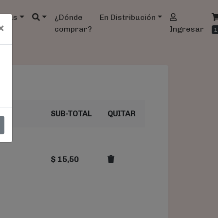
ndas
¿Dónde
En Distribución
×
comprar?
Ingresar
1
SUB-TOTAL
QUITAR
$
15,50