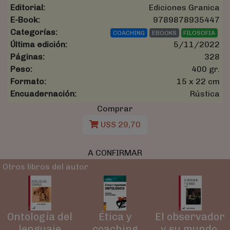
Editorial:
Ediciones Granica
E-Book:
9789878935447
Categorías:
COACHING
EBOOKS
FILOSOFIA
Última edición:
5/11/2022
Páginas:
328
Peso:
400 gr.
Formato:
15 x 22 cm
Encuadernación:
Rústica
Comprar
U$S 29,70
A CONFIRMAR
Otros libros del autor
Ética y
El observador
Ontología del
coaching
y su mundo.
lenguaje