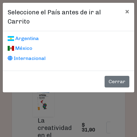
×
Seleccione el País antes de ir al
Carrito
Carrito De Compras
Argentina
México
Internacional
PRODUCTO
PRECIO
CANTIDAD
Cerrar
La
$
creatividad
31,90
en el