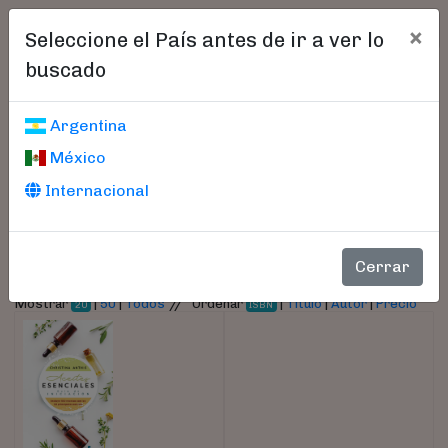
×
Seleccione el País antes de ir a ver lo
buscado
Libros encontrados
Argentina
México
Parámetros
Internacional
- Autor:
Anthis, Christina
Cerrar
//
Mostrar
|
50
|
Todos
Ordenar
|
Título
|
Autor
|
Precio
20
ISBN