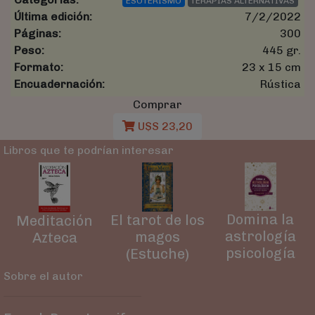
ESOTERISMO
TERAPIAS ALTERNATIVAS
Última edición:
7/2/2022
Páginas:
300
Peso:
445 gr.
Formato:
23 x 15 cm
Encuadernación:
Rústica
Comprar
U$S 23,20
Libros que te podrían interesar
Domina la
El tarot de los
Meditación
astrología
magos
Azteca
psicología
(Estuche)
Sobre el autor