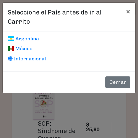
×
Seleccione el País antes de ir al
Carrito
Carrito De Compras
Argentina
México
Internacional
PRODUCTO
PRECIO
CANTIDAD
Cerrar
SOP:
$
25,80
Síndrome de