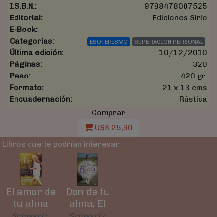
I.S.B.N.:
9788478087525
Editorial:
Ediciones Sirio
E-Book:
Categorías:
ESOTERISMO
SUPERACION PERSONAL
Última edición:
10/12/2010
Páginas:
320
Peso:
420 gr.
Formato:
21 x 13 cms
Encuadernación:
Rústica
Comprar
U$S 25,60
Libros que te podrían interesar
El amor de
Don de tu
tu alma
alma, El
Schwartz,
Schwartz,