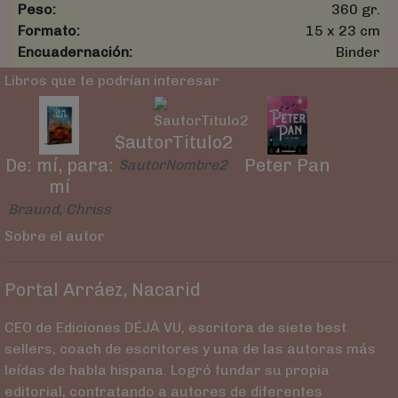
Peso:
360 gr.
Formato:
15 x 23 cm
Encuadernación:
Binder
Libros que te podrían interesar
$autorTitulo2
De: mí, para:
Peter Pan
$autorNombre2
mí
Braund, Chriss
Sobre el autor
Portal Arráez, Nacarid
CEO de Ediciones DÉJÀ VU, escritora de siete best
sellers, coach de escritores y una de las autoras más
leídas de habla hispana. Logró fundar su propia
editorial, contratando a autores de diferentes