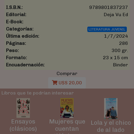
I.S.B.N.:
9789801837237
Editorial:
Deja Vu Ed
E-Book:
Categorías:
LITERATURA JUVENIL
Última edición:
1/7/2024
Páginas:
286
Peso:
300 gr.
Formato:
23 x 15 cm
Encuadernación:
Binder
Comprar
U$S 20,00
Libros que te podrían interesar
Ensayos
Mujeres que
Lola y el chico
(clásicos)
cuentan
de al lado