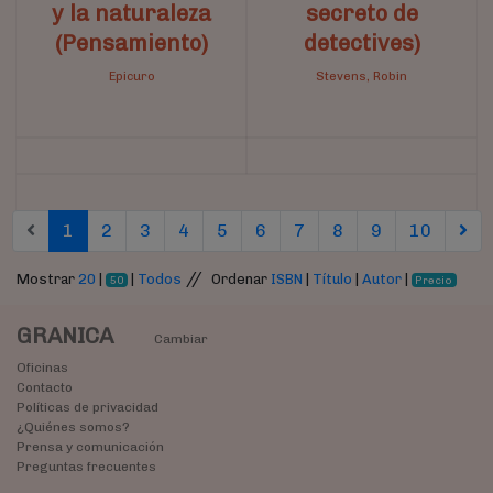
y la naturaleza
secreto de
(Pensamiento)
detectives)
Epicuro
Stevens, Robin
(current)
(current)
(current)
(current)
(current)
(current)
(current)
(current)
(current)
(curren
1
2
3
4
5
6
7
8
9
10
//
Mostrar
20
|
|
Todos
Ordenar
ISBN
|
Título
|
Autor
|
50
Precio
GRANICA
Cambiar
Oficinas
Contacto
Políticas de privacidad
¿Quiénes somos?
Prensa y comunicación
Preguntas frecuentes