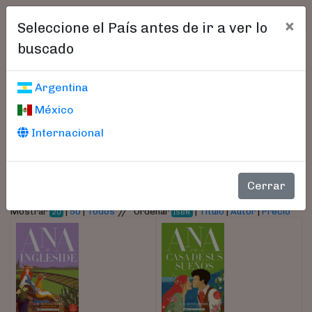
×
Seleccione el País antes de ir a ver lo
buscado
Libros encontrados
Argentina
México
Parámetros
Internacional
- Autor:
Montgomery, Lucy Maud
Cerrar
//
Mostrar
|
50
|
Todos
Ordenar
|
Título
|
Autor
|
Precio
20
ISBN