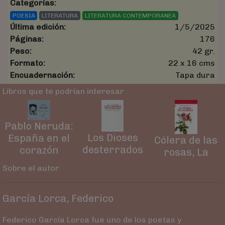
Categorías:
POESIA
LITERATURA
LITERATURA CONTEMPORANEA
Última edición:
1/5/2025
Páginas:
176
Peso:
42 gr.
Formato:
22 x 16 cms
Encuadernación:
Tapa dura
Libros que te podrían interesar
Pablo Neruda:
Los Dioses
España en el
Cólera de las
desterrados
corazón
rosas, La
Sobre el autor
García Lorca, Federico
Federico García Lorca fue uno de los poetas y