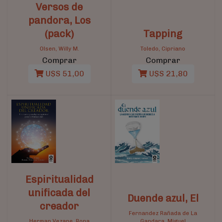
Versos de
pandora, Los
(pack)
Tapping
Olsen, Willy M.
Toledo, Cipriano
Comprar
Comprar
U$S 51,00
U$S 21,80
Espiritualidad
unificada del
Duende azul, El
creador
Fernandez Rañada de La
Herman Vezane, Rona
Gandara, Miguel