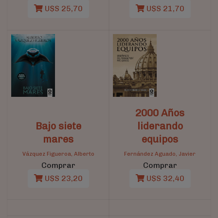
U$S 25,70
U$S 21,70
2000 Años
Bajo siete
liderando
mares
equipos
Vázquez Figueroa, Alberto
Fernández Aguado, Javier
Comprar
Comprar
U$S 23,20
U$S 32,40