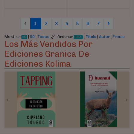
(current)
(current)
(current)
(current)
(current)
(current)
(current)
1
2
3
4
5
6
7
//
Mostrar
|
50
|
Todos
Ordenar
|
Título
|
Autor
|
Precio
20
ISBN
Los Más Vendidos Por
Ediciones Granica De
Ediciones Kolima
Previous
Nex