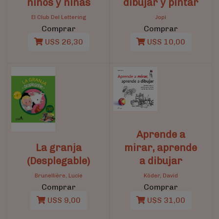
niños y niñas
dibujar y pintar
El Club Del Lettering
Jopi
Comprar
Comprar
U$S 26,30
U$S 10,00
Aprende a
La granja
mirar, aprende
(Desplegable)
a dibujar
Brunellière, Lucie
Köder, David
Comprar
Comprar
U$S 9,00
U$S 31,00