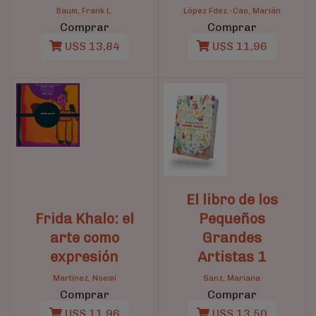
Baum, Frank L.
López Fdez.-Cao, Marián
Comprar
Comprar
U$S 13,84
U$S 11,96
El libro de los
Frida Khalo: el
Pequeños
arte como
Grandes
expresión
Artistas 1
Martínez, Noemí
Sanz, Mariana
Comprar
Comprar
U$S 11,96
U$S 13,50