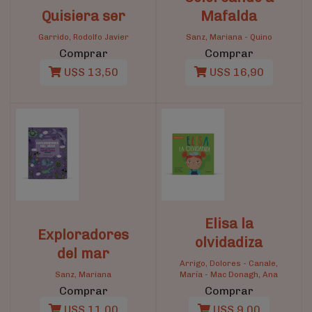
Quisiera ser
Mafalda
Garrido, Rodolfo Javier
Sanz, Mariana
-
Quino
Comprar
Comprar
U$S 13,50
U$S 16,90
Elisa la
Exploradores
olvidadiza
del mar
Arrigo, Dolores
-
Canale,
Sanz, Mariana
María
-
Mac Donagh, Ana
Comprar
Comprar
U$S 11,00
U$S 9,00