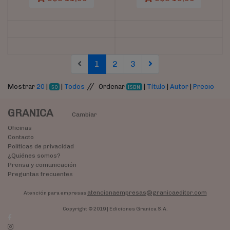
(current)
(current)
(current)
1
2
3
//
Mostrar
20
|
|
Todos
Ordenar
|
Título
|
Autor
|
Precio
50
ISBN
GRANICA
Cambiar
Oficinas
Contacto
Políticas de privacidad
¿Quiénes somos?
Prensa y comunicación
Preguntas frecuentes
atencionaempresas@granicaeditor.com
Atención para empresas
Copyright © 2019 | Ediciones Granica S.A.