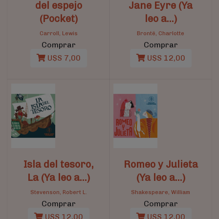
del espejo
Jane Eyre (Ya
(Pocket)
leo a...)
Carroll, Lewis
Brontë, Charlotte
Comprar
Comprar
U$S 7,00
U$S 12,00
Isla del tesoro,
Romeo y Julieta
La (Ya leo a...)
(Ya leo a...)
Stevenson, Robert L.
Shakespeare, William
Comprar
Comprar
U$S 12,00
U$S 12,00