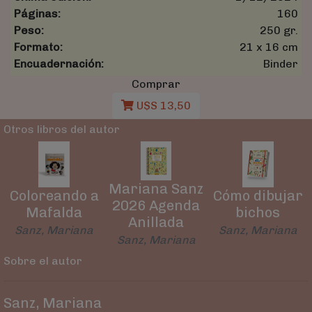
Páginas:
160
Peso:
250 gr.
Formato:
21 x 16 cm
Encuadernación:
Binder
Comprar
U$S 13,50
Otros libros del autor
Mariana Sanz
Coloreando a
Cómo dibujar
2026 Agenda
Mafalda
bichos
Anillada
Sanz, Mariana
Sanz, Mariana
Sanz, Mariana
Sobre el autor
Sanz, Mariana