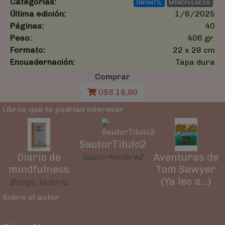
Categorías:
INFANTIL
MINDFULNESS
Última edición:
1/6/2025
Páginas:
40
Peso:
406 gr.
Formato:
22 x 28 cm
Encuadernación:
Tapa dura
Comprar
U$S 18,90
Libros que te podrían interesar
$autorTitulo2
Diario de
Aventuras de
$autorNombre2
mindfulness
Tom Sawyer
(Ya leo a...)
Bunge, Victoria
Sobre el autor