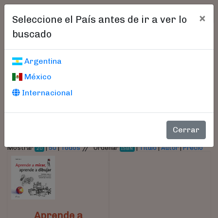
×
Seleccione el País antes de ir a ver lo
buscado
Libros encontrados
Argentina
México
Parámetros
Internacional
- Autor:
Köder, David
Cerrar
//
Mostrar
|
50
|
Todos
Ordenar
|
Título
|
Autor
|
Precio
20
ISBN
Aprende a