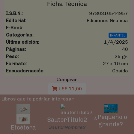
Ficha Técnica
I.S.B.N.:
9786316544957
Editorial:
Ediciones Granica
E-Book:
Categorías:
INFANTIL
Última edición:
1/4/2025
Páginas:
40
Peso:
25 gr.
Formato:
27 x 19 cm
Encuadernación:
Cosido
Comprar
U$S 11,00
Libros que te podrían interesar
¿Pequeño o
$autorTitulo2
grande?
Etcétera
$autorNombre2