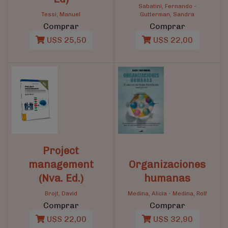
Sabatini, Fernando
-
Tessi, Manuel
Gutterman, Sandra
Comprar
Comprar
U$S 25,50
U$S 22,00
Project
management
Organizaciones
(Nva. Ed.)
humanas
Brojt, David
Medina, Alicia
-
Medina, Rolf
Comprar
Comprar
U$S 22,00
U$S 32,90