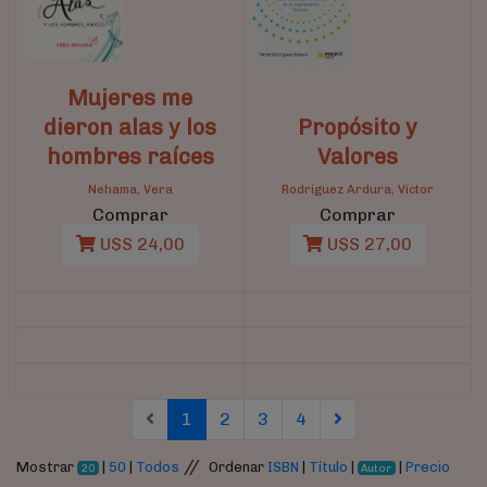
Mujeres me
dieron alas y los
Propósito y
hombres raíces
Valores
Nehama, Vera
Rodríguez Ardura, Víctor
Comprar
Comprar
U$S 24,00
U$S 27,00
(current)
(current)
(current)
(current)
1
2
3
4
//
Mostrar
|
50
|
Todos
Ordenar
ISBN
|
Título
|
|
Precio
20
Autor