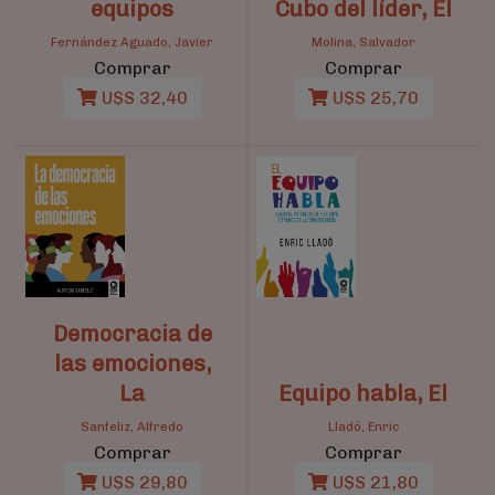
equipos
Cubo del líder, El
Fernández Aguado, Javier
Molina, Salvador
Comprar
Comprar
U$S 32,40
U$S 25,70
Democracia de
las emociones,
La
Equipo habla, El
Sanfeliz, Alfredo
Lladó, Enric
Comprar
Comprar
U$S 29,80
U$S 21,80