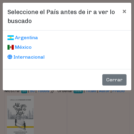
×
Seleccione el País antes de ir a ver lo
buscado
Libros encontrados
Argentina
México
Parámetros
Internacional
- Autor:
González Carrillo, Luis Fernando
Cerrar
//
Mostrar
|
50
|
Todos
Ordenar
|
Título
|
Autor
|
Precio
20
ISBN