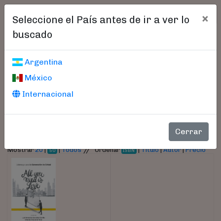
×
Seleccione el País antes de ir a ver lo
buscado
Libros encontrados
Argentina
México
Parámetros
Internacional
- Autor:
González Carrillo, Luis Fernando
Cerrar
//
Mostrar
20
|
|
Todos
Ordenar
|
Título
|
Autor
|
Precio
50
ISBN