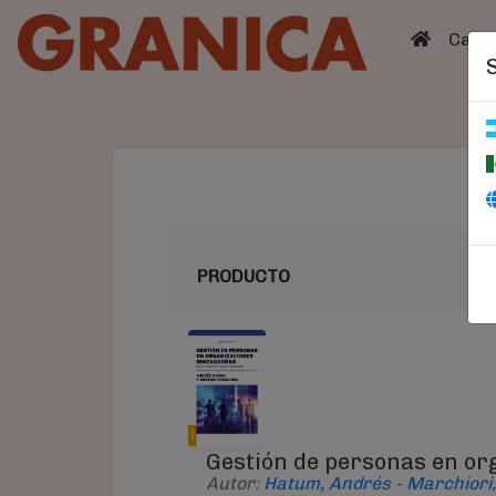
(curren
Catá
PRODUCTO
Gestión de personas en or
Autor:
Hatum, Andrés
-
Marchiori