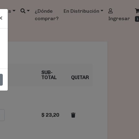
ndas
¿Dónde
En Distribución
×
comprar?
Ingresar
1
SUB-
D
TOTAL
QUITAR
$
23,20