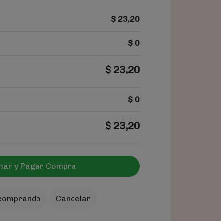
$
23,20
$
0
$
23,20
$
0
$
23,20
mar y Pagar Compra
 comprando
Cancelar