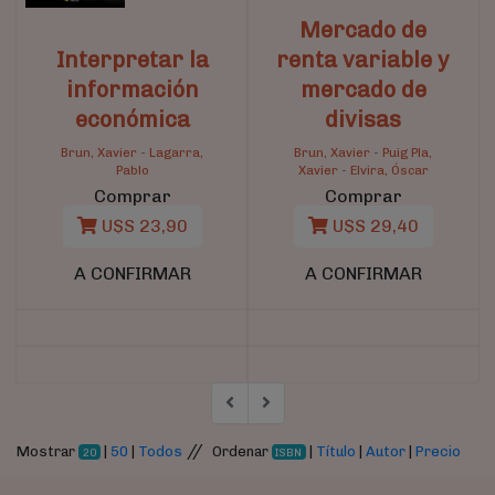
Mercado de
Interpretar la
renta variable y
información
mercado de
económica
divisas
Brun, Xavier
-
Lagarra,
Brun, Xavier
-
Puig Pla,
Pablo
Xavier
-
Elvira, Óscar
Comprar
Comprar
U$S 23,90
U$S 29,40
A CONFIRMAR
A CONFIRMAR
//
Mostrar
|
50
|
Todos
Ordenar
|
Título
|
Autor
|
Precio
20
ISBN