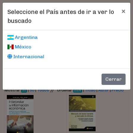
×
Seleccione el País antes de ir a ver lo
buscado
Libros encontrados
Argentina
México
Parámetros
Internacional
- Autor:
Brun, Xavier
Cerrar
//
Mostrar
|
50
|
Todos
Ordenar
|
Título
|
Autor
|
Precio
20
ISBN