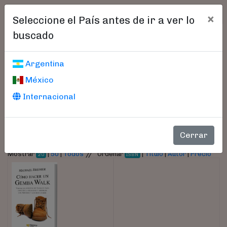
×
Seleccione el País antes de ir a ver lo
buscado
Libros encontrados
Argentina
México
Parámetros
Internacional
- Autor:
Bremer, Michael
Cerrar
//
Mostrar
|
50
|
Todos
Ordenar
|
Título
|
Autor
|
Precio
20
ISBN