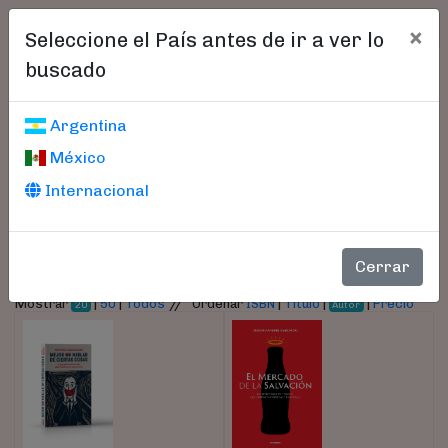
×
Seleccione el País antes de ir a ver lo
buscado
Libros encontrados
Argentina
México
Parámetros
Internacional
- Autor:
Marchiori, Eugenio
Cerrar
//
Mostrar
|
50
|
Todos
Ordenar
ISBN
|
Título
|
|
Precio
20
Autor