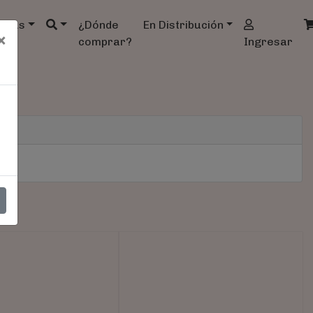
ndas
¿Dónde
En Distribución
×
comprar?
Ingresar