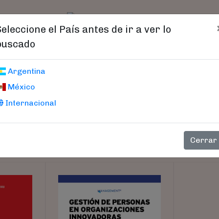
t)
logo
Catálogo
Age
Seleccione el País antes de ir a ver lo
buscado
Argentina
México
Internacional
Cerrar