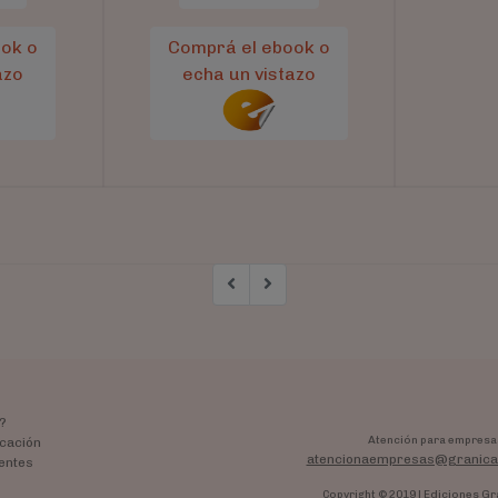
ok o
Comprá el ebook o
azo
echa un vistazo
?
Atención para empresa
cación
atencionaempresas@granica
entes
Copyright © 2019 | Ediciones Gr