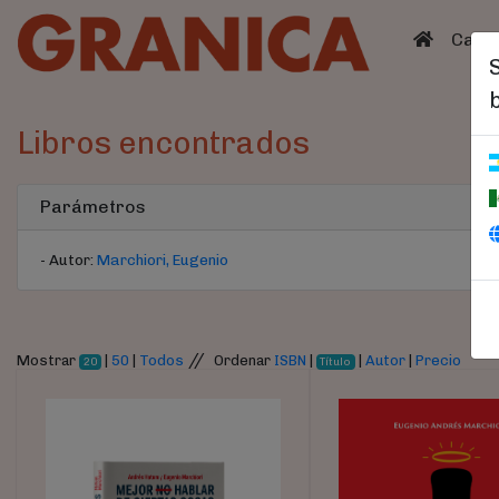
(curren
Catá
Libros encontrados
Parámetros
- Autor:
Marchiori, Eugenio
//
Mostrar
|
50
|
Todos
Ordenar
ISBN
|
|
Autor
|
Precio
20
Título