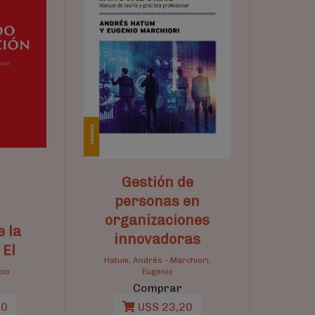
Gestión de
personas en
organizaciones
 la
innovadoras
 El
Hatum, Andrés
-
Marchiori,
nio
Eugenio
Comprar
90
U$S 23,20