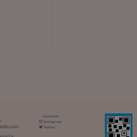
Facebook
s
Instagram
editor.com
Twitter
anica S.A.