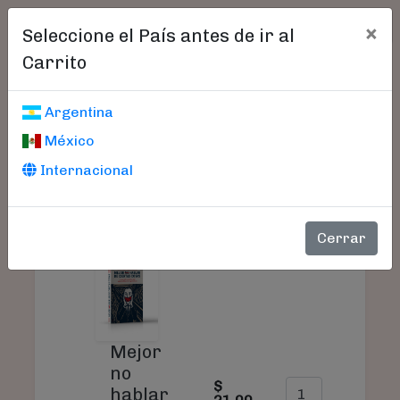
×
Seleccione el País antes de ir al
Carrito
Carrito De Compras
Argentina
México
Internacional
SU
PRODUCTO
PRECIO
CANTIDAD
TO
Cerrar
Mejor
no
$
$
hablar