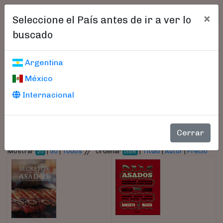
×
Seleccione el País antes de ir a ver lo
buscado
Libros encontrados
Argentina
México
Parámetros
Internacional
- Autor:
Marin, Roberto
Cerrar
//
Mostrar
|
50
|
Todos
Ordenar
|
Título
|
Autor
|
Precio
20
ISBN