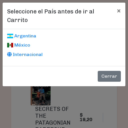
×
Seleccione el País antes de ir al
Carrito
Carrito De Compras
Argentina
México
Internacional
PRODUCTO
PRECIO
CANTIDAD
Cerrar
SECRETS OF
THE
$
19,20
PATAGONIAN