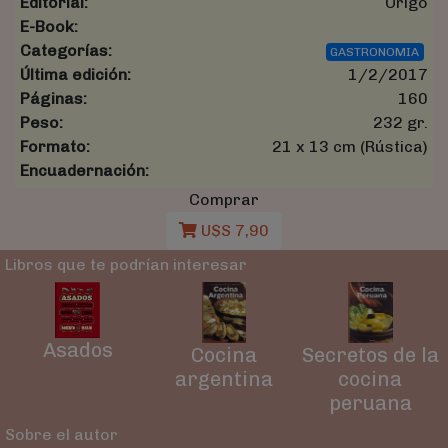
Editorial:
Origo
E-Book:
Categorías:
GASTRONOMIA
Última edición:
1/2/2017
Páginas:
160
Peso:
232 gr.
Formato:
21 x 13 cm (Rústica)
Encuadernación:
Comprar
U$S 7,90
Libros que te podrían interesar
Asados
Cocina
Secretos de la
argentina
cocina
peruana
Sobre el autor