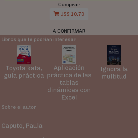
Comprar
U$S 10,70
A CONFIRMAR
Libros que te podrían interesar
Aplicación
Toyota kata,
Ignora la
práctica de las
guía práctica
multitud
tablas
dinámicas con
Excel
Sobre el autor
Caputo, Paula