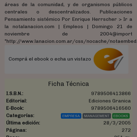
áreas de la comunidad, y de organismos públicos
centrales o descentralizados. Publicaciones
Pensamiento sistémico Por Enrique Herrscher > Ir a
la notalanacion.com | Empleos | Domingo 21 de
noviembre de 2004@import
"http://www.lanacion.com.ar/css/nocache/notaembed.
Comprá el ebook o echa un vistazo
Ficha Técnica
I.S.B.N.:
9789506413866
Editorial:
Ediciones Granica
E-Book:
9789506416560
Categorías:
EMPRESA
MANAGEMENT
EBOOKS
Última edición:
28/3/2005
Páginas:
272