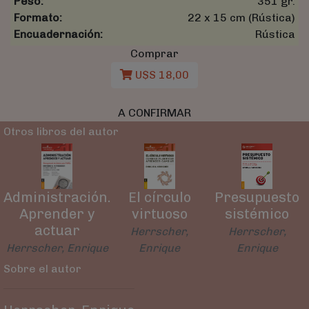
Peso:
351 gr.
Formato:
22 x 15 cm (Rústica)
Encuadernación:
Rústica
Comprar
U$S 18,00
A CONFIRMAR
Otros libros del autor
Presupuesto
El círculo
Administración.
sistémico
virtuoso
Aprender y
actuar
Herrscher,
Herrscher,
Enrique
Enrique
Herrscher, Enrique
Sobre el autor