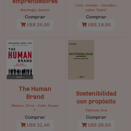
emprendedores
Loidi, Jonatan
-
González,
Maiztegui, Gastón
Julian "Gaita"
Comprar
Comprar
U$S 25,00
U$S 18,90
The Human
Sostenibilidad
Brand
con propósito
Malone, Chris
-
Fiske, Susan
T.
Palencia, Ana
Comprar
Comprar
U$S 31,40
U$S 26,50