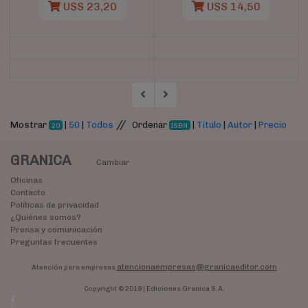
U$S 23,20
U$S 14,50
//
Mostrar
|
50
|
Todos
Ordenar
|
Título
|
Autor
|
Precio
20
ISBN
GRANICA
Cambiar
Oficinas
Contacto
Políticas de privacidad
¿Quiénes somos?
Prensa y comunicación
Preguntas frecuentes
atencionaempresas@granicaeditor.com
Atención para empresas
Copyright © 2019 | Ediciones Granica S.A.