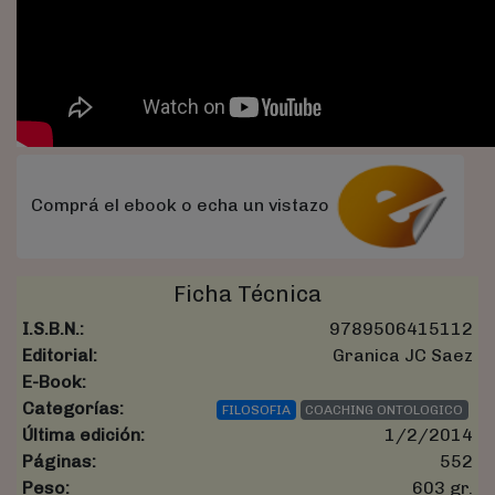
Comprá el ebook o echa un vistazo
Ficha Técnica
I.S.B.N.:
9789506415112
Editorial:
Granica JC Saez
E-Book:
Categorías:
FILOSOFIA
COACHING ONTOLOGICO
Última edición:
1/2/2014
Páginas:
552
Peso:
603 gr.