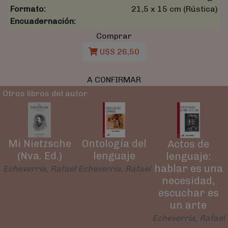
Formato:
21,5 x 15 cm (Rústica)
Encuadernación:
Comprar
U$S 26,50
A CONFIRMAR
Otros libros del autor
Mi Nietzsche
Ontología del
Actos de
(Nva. Ed.)
lenguaje
lenguaje:
hablar es una
Echeverría, Rafael
Echeverría, Rafael
necesidad,
escuchar es
un arte
Echeverría, Rafael