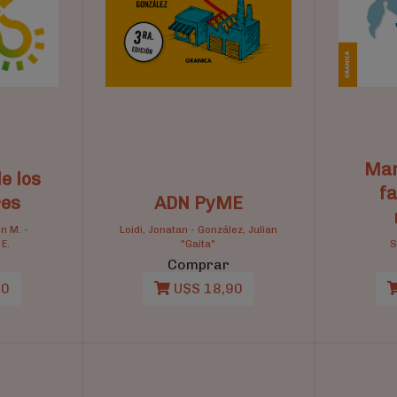
Man
e los
fa
res
ADN PyME
on M.
-
Loidi, Jonatan
-
González, Julian
 E.
"Gaita"
S
Comprar
20
U$S 18,90