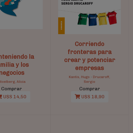
Corriendo
fronteras para
teniendo la
crear y potenciar
milia y los
empresas
negocios
Kantis, Hugo
-
Drucaroff,
tivelberg, Alicia
Sergio
Comprar
Comprar
U$S 14,50
U$S 18,90