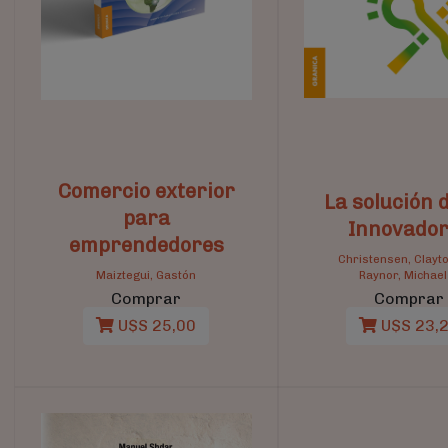
Comercio exterior
La solución d
para
Innovado
emprendedores
Christensen, Clayt
Maiztegui, Gastón
Raynor, Michael
Comprar
Comprar
U$S 25,00
U$S 23,