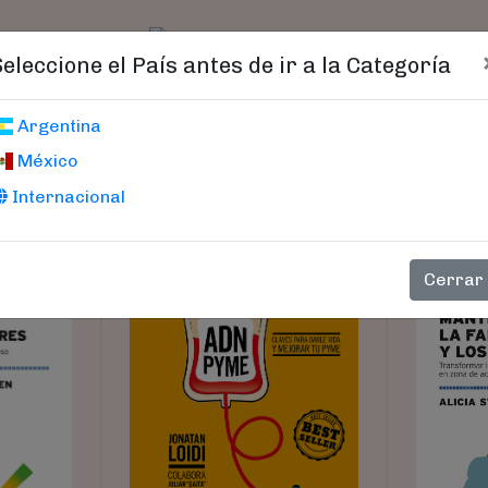
t)
logo
Catálogo
Age
Seleccione el País antes de ir a la Categoría
RISMO '
Argentina
México
Internacional
Cerrar