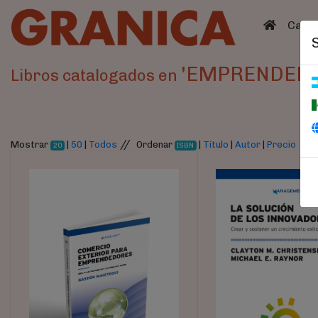
(curren
Catá
'EMPRENDEDU
Libros catalogados en
//
Mostrar
|
50
|
Todos
Ordenar
|
Título
|
Autor
|
Precio
20
ISBN