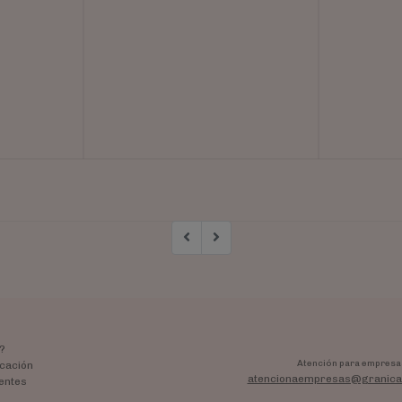
?
Atención para empresa
cación
atencionaempresas@granica
entes