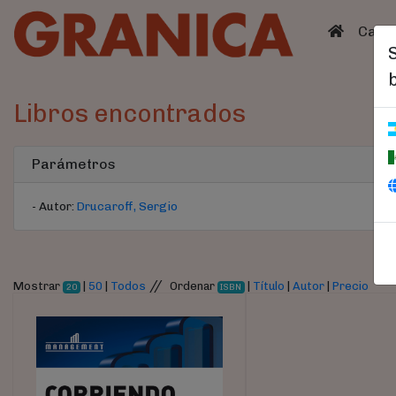
(curren
Catá
Libros encontrados
Parámetros
- Autor:
Drucaroff, Sergio
//
Mostrar
|
50
|
Todos
Ordenar
|
Título
|
Autor
|
Precio
20
ISBN