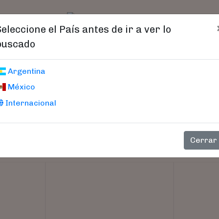
t)
logo
Catálogo
Age
Seleccione el País antes de ir a ver lo
buscado
Argentina
México
Internacional
Cerrar