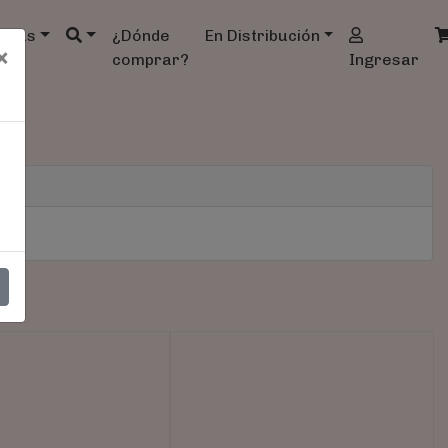
ndas
¿Dónde
En Distribución
×
comprar?
Ingresar